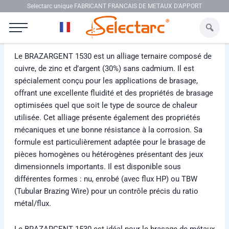
Aller au contenu
Selectarc unique FABRICANT FRANCAIS DE METAUX D'APPORT
Selectarc BRAZARGENT 1530
Le BRAZARGENT 1530 est un alliage ternaire composé de
cuivre, de zinc et d’argent (30%) sans cadmium. Il est
spécialement conçu pour les applications de brasage,
offrant une excellente fluidité et des propriétés de brasage
optimisées quel que soit le type de source de chaleur
utilisée. Cet alliage présente également des propriétés
mécaniques et une bonne résistance à la corrosion. Sa
formule est particulièrement adaptée pour le brasage de
pièces homogènes ou hétérogènes présentant des jeux
dimensionnels importants. Il est disponible sous
différentes formes : nu, enrobé (avec flux HP) ou TBW
(Tubular Brazing Wire) pour un contrôle précis du ratio
métal/flux.
Le BRAZARGENT 1530 est idéal pour le brasage de métaux