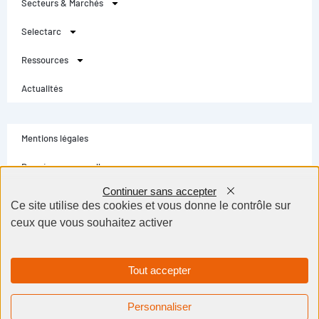
Secteurs & Marchés
Selectarc
Ressources
Actualités
Mentions légales
Données personnelles
Continuer sans accepter
Conditions générales
Ce site utilise des cookies et vous donne le contrôle sur
ceux que vous souhaitez activer
Contact
Selectarc Group © Tous droits réservés - Création site internet Dijon BWA
Agence
Tout accepter
Personnaliser