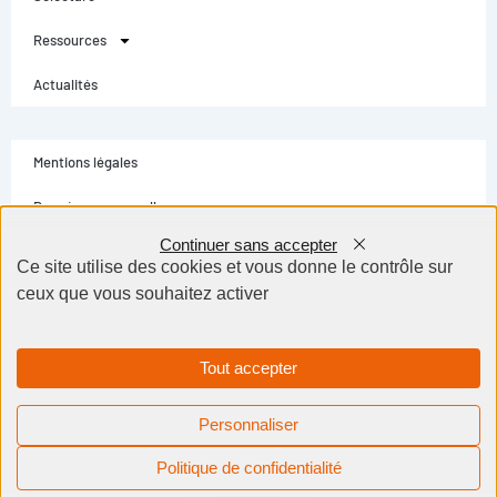
Ressources
Actualités
Mentions légales
Données personnelles
Continuer sans accepter
Conditions générales
Ce site utilise des cookies et vous donne le contrôle sur
ceux que vous souhaitez activer
Contact
Selectarc Group © Tous droits réservés - Création site internet Dijon BWA
Agence
Tout accepter
Personnaliser
Besoin d'aide ?
Politique de confidentialité
Un expert vous répondra