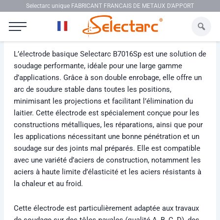
Aller au contenu
Selectarc unique FABRICANT FRANCAIS DE METAUX D'APPORT
Selectarc B7016SP
L’électrode basique Selectarc B7016Sp est une solution de
soudage performante, idéale pour une large gamme
d’applications. Grâce à son double enrobage, elle offre un
arc de soudure stable dans toutes les positions,
minimisant les projections et facilitant l’élimination du
laitier. Cette électrode est spécialement conçue pour les
constructions métalliques, les réparations, ainsi que pour
les applications nécessitant une bonne pénétration et un
soudage sur des joints mal préparés. Elle est compatible
avec une variété d’aciers de construction, notamment les
aciers à haute limite d’élasticité et les aciers résistants à
la chaleur et au froid.
Cette électrode est particulièrement adaptée aux travaux
de soudage sur des tôles navales (qualité A, B, C, D), des