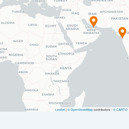
Leaflet
|
© OpenStreetMap
contributors -
© CARTO