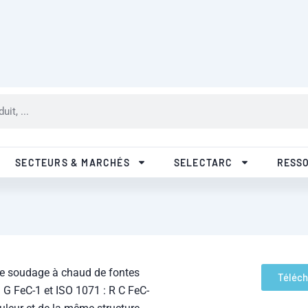
R&D
Qualité
Nos filiales
Pa
SECTEURS & MARCHÉS
SELECTARC
RESS
le soudage à chaud de fontes
Téléch
 G FeC-1 et ISO 1071 : R C FeC-