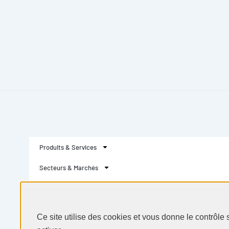
Produits & Services
Ce site utilise des cookies et vous donne le contrôle
activer
Secteurs & Marchés
Selectarc
Politique de confidentialité
Perso
Ressources
Actualités