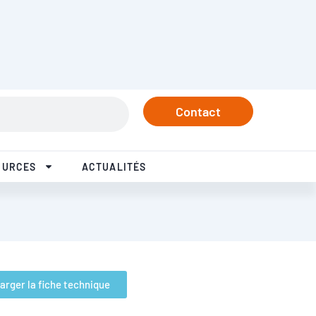
rtenaires
Tél. +33 3 84 57 37 77
Linkedin
Instagram
Facebook
Youtube
Contact
OURCES
ACTUALITÉS
arger la fiche technique