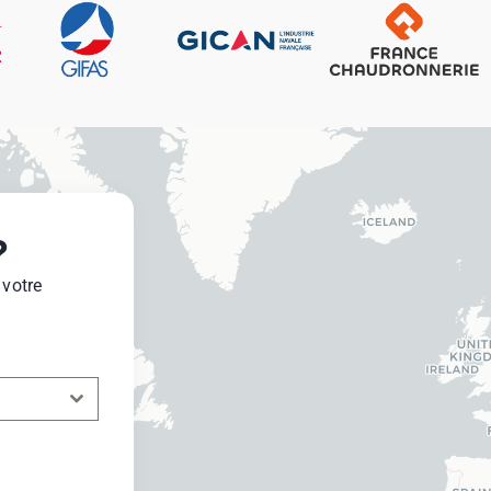
?
 votre