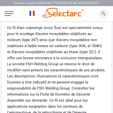
Aller au contenu
Selectarc unique FABRICANT FRANCAIS DE METAUX D'APPORT
Selectarc UP 347
Ce fil d’arc submergé (sous flux) est spécialement conçu
pour le soudage d’aciers inoxydables stabilisés au
niobium (type 347) ainsi que d’aciers inoxydables non
stabilisés à faible teneur en carbone (type 304L et 304H)
et d’aciers inoxydables stabilisés au titane (type 321). Il
offre une bonne résistance à la corrosion intergranulaire.
La société FSH Welding Group se réserve le droit de
modifier sans préavis les caractéristiques de ses produits.
Les descriptions, illustrations et caractéristiques sont
fournies à titre indicatif et ne peuvent engager la
responsabilité de FSH Welding Group. Consultez les
informations sur la Fiche de Données de Sécurité
disponible sur demande. Ce fil est idéal pour les
applications exigeantes dans les secteurs de
l’aéronautique, de la pétrochimie et de l’énergie,