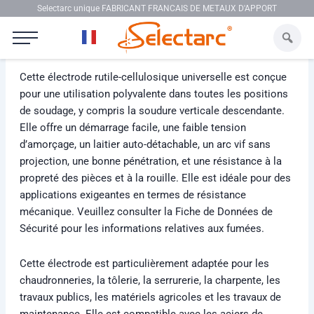
Aller au contenu
Selectarc unique FABRICANT FRANCAIS DE METAUX D'APPORT
Selectarc 48SP
Cette électrode rutile-cellulosique universelle est conçue
pour une utilisation polyvalente dans toutes les positions
de soudage, y compris la soudure verticale descendante.
Elle offre un démarrage facile, une faible tension
d’amorçage, un laitier auto-détachable, un arc vif sans
projection, une bonne pénétration, et une résistance à la
propreté des pièces et à la rouille. Elle est idéale pour des
applications exigeantes en termes de résistance
mécanique. Veuillez consulter la Fiche de Données de
Sécurité pour les informations relatives aux fumées.
Cette électrode est particulièrement adaptée pour les
chaudronneries, la tôlerie, la serrurerie, la charpente, les
travaux publics, les matériels agricoles et les travaux de
maintenance. Elle est compatible avec les aciers de