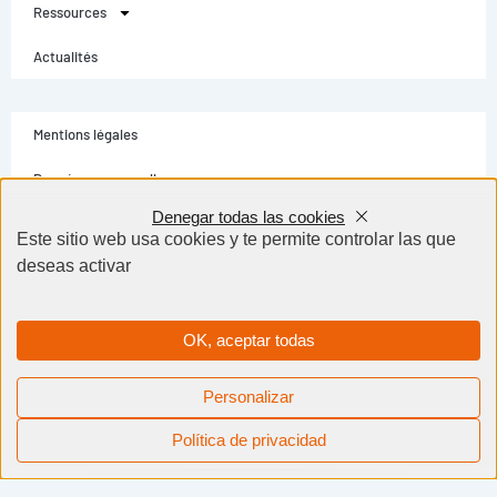
Ressources
Actualités
Mentions légales
Données personnelles
Denegar todas las cookies
Conditions générales
Este sitio web usa cookies y te permite controlar las que
deseas activar
Contact
Selectarc Group © Tous droits réservés - Création site internet Dijon BWA
Agence
OK, aceptar todas
Personalizar
Besoin d'aide ?
Política de privacidad
Un expert vous répondra
Panel de gestión de cookies